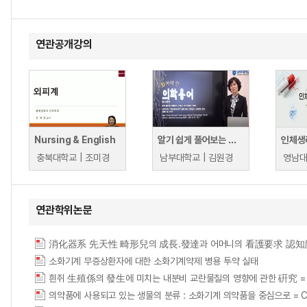
연관공개강의
Nursing & English
알기 쉽게 풀어보는 간호의학용어(알아야 할 의학용어)
인체생
충북대학교 | 조미경
남부대학교 | 김원경
영남대
연관학위논문
消化器系 先天性 畸形兒의 成長.發達과 어머니의 看護要求 認知
소화기계 무증상환자에 대한 소화기계약제 병용 투약 실태
흰쥐 生殖係의 發生에 미치는 내분비 교란물질의 영향에 관한 硏究 = Effect of E
의약품에 사용되고 있는 생물의 분류 : 소화기계 의약품을 중심으로 = Classificatio