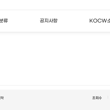
분류
공지사항
KOCW
강의
공지사항
KOCW란
강의
뉴스레터
활용안내
분야
주요통계현황
발자취
강의
서비스도움말
고객센터
의학
조회수