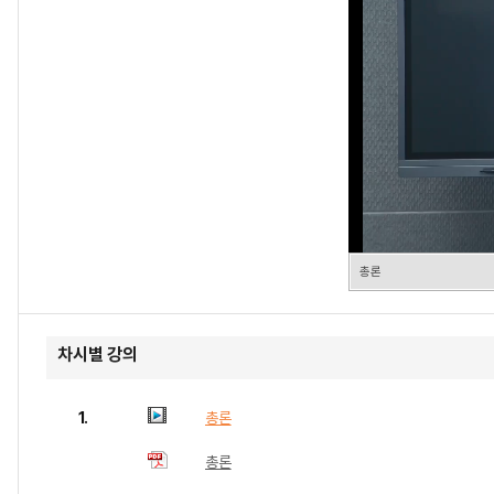
총론
차시별 강의
1.
총론
총론