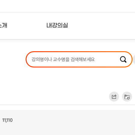
소개
내강의실
?
강의리스트
수강확인증강의
사용자의견
내강의클립
11,110