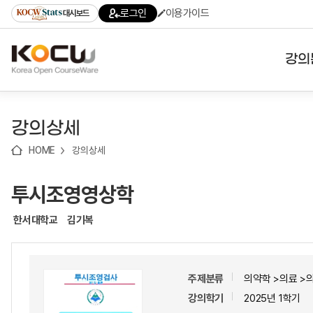
로
로
로
바
로그인
이용가이드
대시보드
가
가
가
로
기
기
기
가
(skip
기
to
강의
content)
대학
강의상세
기관
HOME
강의상세
전공
투시조영영상학
테마
한서대학교
김기복
주제분류
의약학 >의료 >
강의학기
2025년 1학기