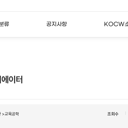
분류
공지사항
KOCW
강의
공지사항
KOCW란
강의
뉴스레터
활용안내
분야
주요통계현황
발자취
리에이터
강의
서비스도움말
고객센터
반 >교육공학
조회수