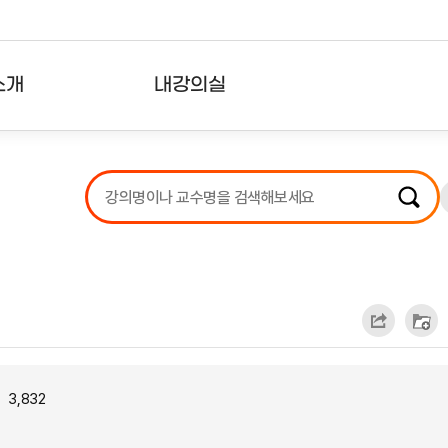
소개
내강의실
?
강의리스트
수강확인증강의
사용자의견
내강의클립
3,832