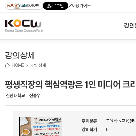
로
로
로
바
로그인
이용가이드
대시보드
가
가
가
로
기
기
기
가
(skip
기
to
강의
content)
대학
강의상세
기관
HOME
강의상세
전공
평생직장의 핵심역량은 1인 미디어 크
테마
신한대학교
신종우
주제분류
교육학 >교육일
강의학기
0