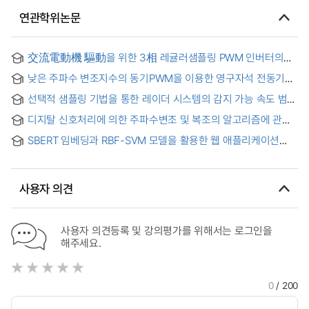
연관학위논문
交流電動機 驅動을 위한 3相 레귤러샘플링 PWM 인버터의
變調信號에 관한 硏究
낮은 주파수 변조지수의 동기PWM을 이용한 영구자석 전동기
구동
선택적 샘플링 기법을 통한 레이더 시스템의 감지 가능 속도 범위
향상 연구
디지탈 신호처리에 의한 주파수변조 및 복조의 알고리즘에 관한
연구 = A study on the frequency modulation and
SBERT 임베딩과 RBF-SVM 모델을 활용한 웹 애플리케이션
demodulation algorithms in digital process
파라미터 변조 취약점 탐지 연구 = Detection of Parameter
Tampering Vulnerabilities in Web Applications Using
SBERT Embeddings and RBF-SVM
사용자 의견
사용자 의견등록 및 강의평가를 위해서는 로그인을
해주세요.
0
/ 200