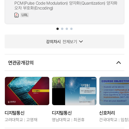
PCM(Pulse Code Modulation) 양자화(Quantization) 양자화
오차 부호화(Encoding)
URL
강의차시
전체보기
연관공개강의
디지털통신
디지털통신
신호처리
고려대학교
고영채
영남대학교
최권휴
건국대학교
임창