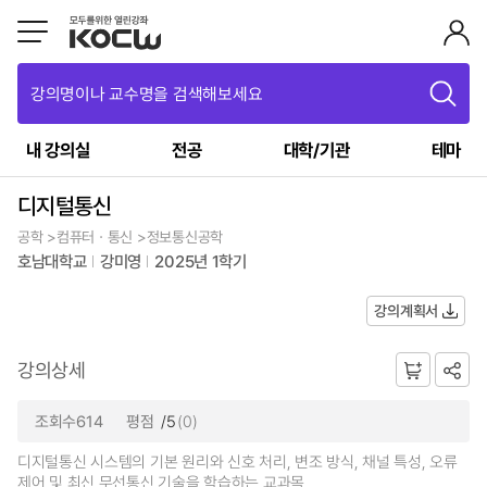
강의명이나 교수명을 검색해보세요
내 강의실
전공
대학/기관
테마
디지털통신
공학 >컴퓨터ㆍ통신 >정보통신공학
호남대학교
강미영
2025년 1학기
강의계획서
강의상세
조회수614
평점
/5
(0)
디지털통신 시스템의 기본 원리와 신호 처리, 변조 방식, 채널 특성, 오류
제어 및 최신 무선통신 기술을 학습하는 교과목