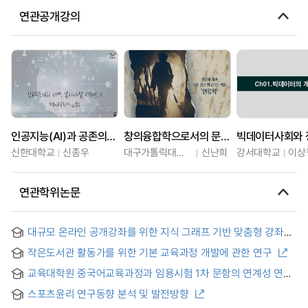
연관공개강의
인공지능(AI)과 공존의 시대, 알아야할 키워드
창의융합학으로서의 문화인류학
빅데이터사회와 
신한대학교
신종우
대구가톨릭대학교
신난희
강서대학교
이상
연관학위논문
대규모 온라인 공개강좌를 위한 지식 그래프 기반 맞춤형 강좌
추천 = Knowledge graph enhanced personalized course
작은도서관 활동가를 위한 기본 교육과정 개발에 관한 연구
recommendation for MOOCs
교육대학원 중국어교육과정과 임용시험 1차 문항의 연계성 연구
스포츠윤리 연구동향 분석 및 발전방향