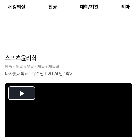
내 강의실
전공
대학/기관
테마
스포츠윤리학
예술ㆍ체육 >무용ㆍ체육 >체육학
나사렛대학교
우주연
2024년 1학기
Play
Video