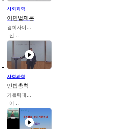
사회과학
이민법제론
경희사이버대학교
신광수
사회과학
민법총칙
가톨릭대학교
이홍민