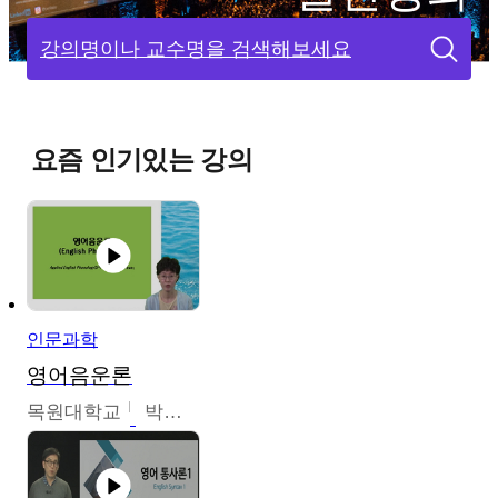
강의명이나 교수명을 검색해보세요
요즘 인기있는 강의
인문과학
영어음운론
목원대학교
박미숙