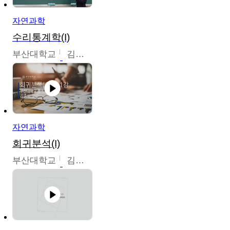
자연과학
수리통계학(I)
부산대학교
김충락
자연과학
회귀분석(I)
부산대학교
김충락