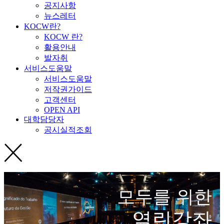
공지사항
뉴스레터
KOCW란?
KOCW 란?
활용안내
발자취
서비스도움말
서비스도움말
저작권가이드
고객센터
OPEN API
대학담당자
공시실적조회
모두를 위한
열린강좌