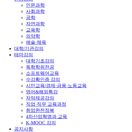
인문과학
사회과학
공학
자연과학
교육학
의약학
예술·체육
대학/기관강의
테마강의
대학기초강의
독학학위전공
소프트웨어교육
수강확인증 강의
시민교육/경제·금융·노동교육
영어&해외특강
자막제공강의
직업·직무 교육과정
취업완전정복
4차산업혁명과 교육
K-MOOC 강의
공지사항