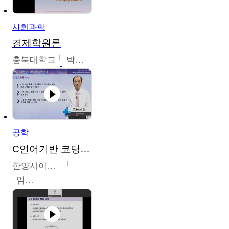
사회과학
경제학원론
충북대학교
박철호
공학
C언어기반 코딩교육
한양사이버대학교
임동균