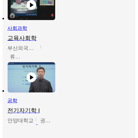
사회과학
교육사회학
부산외국어대학교
류영철
공학
전기자기학 I
안양대학교
권원현