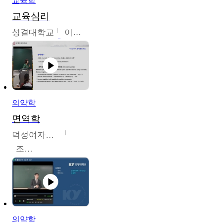
교육학
교육심리
성결대학교
이수경
의약학
면역학
덕성여자대학교
조효선
의약학