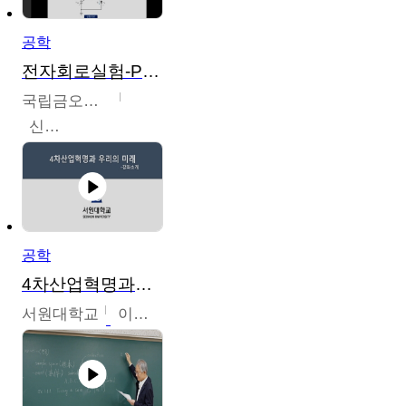
공학
전자회로실험-PSPICE 시뮬레이션
국립금오공과대학교
신경욱
공학
4차산업혁명과우리의미래
서원대학교
이병권