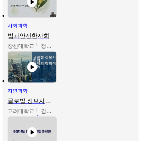
사회과학
법과안전한사회
창신대학교
정연균
자연과학
글로벌 정보사회와 통계의 창의적 기능
고려대학교
김희영