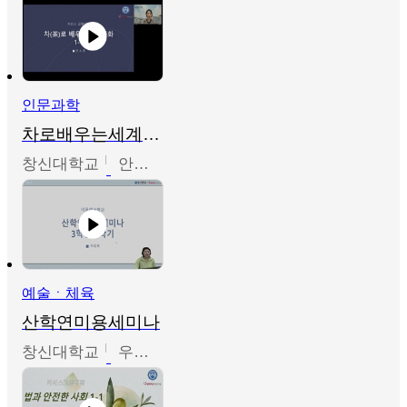
인문과학
차로배우는세계문화
창신대학교
안소영
예술ㆍ체육
산학연미용세미나
창신대학교
우미옥,오윤경,박선이