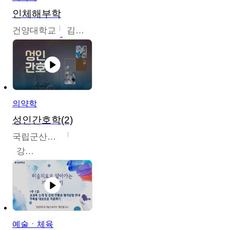
인체해부학
건양대학교
김철태
의약학
성인간호학(2)
국립군산대학교
강경아
예술ㆍ체육