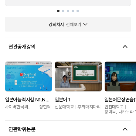
강의차시
전체보기
연관공개강의
일본어능력시험 N1.N2대비
일본어 1
일본어문장연습(1
사이버한국외국어대학교
정현혁
선문대학교
후까마치마리
인천대학교
황미옥, 나카무라
연관학위논문