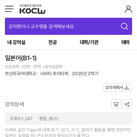
강의명이나 교수명을 검색해보세요
내 강의실
전공
대학/기관
테마
일본어(B1-1)
인문과학 >언어ㆍ문학 >일어일문학
부산외국어대학교
시바타 후미타케
2025년 2학기
강의계획서
강의상세
조회수1,247
평점
/5
(0)
아래와 같은 Topic에 대해 듣기, 읽기, 쓰기, 말하기 활동을 통해 전반적인
일본어 실력을 B1-1*수준까지 향상시키도록 한다.