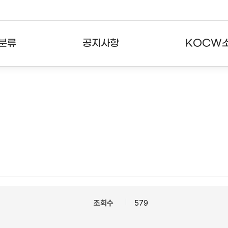
분류
공지사항
KOCW
강의
공지사항
KOCW란
강의
뉴스레터
활용안내
분야
주요통계현황
발자취
강의
서비스도움말
고객센터
조회수
579