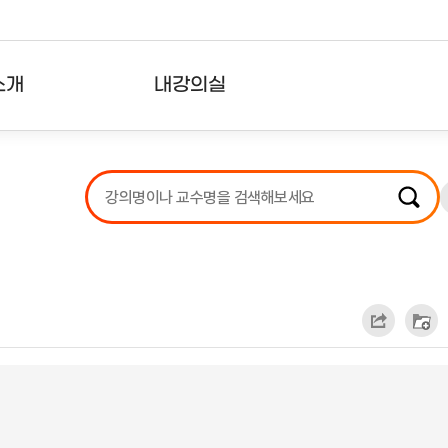
소개
내강의실
?
강의리스트
수강확인증강의
사용자의견
내강의클립