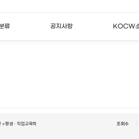
분류
공지사항
KOCW
강의
공지사항
KOCW란
강의
뉴스레터
활용안내
분야
주요통계현황
발자취
강의
서비스도움말
고객센터
반 >평생ㆍ직업교육학
조회수