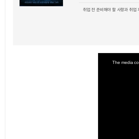
취업 전 준비해야 할 사항과 취업
This
is
a
The media cou
modal
window.