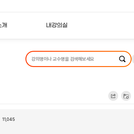
소개
내강의실
?
강의리스트
수강확인증강의
사용자의견
내강의클립
11,045