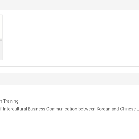
Training
한·중 문화 간 비즈니스 커뮤니케이션 수행 요인에 대한 상호 인식 연구 = A Study of the Mutual Perceptions on the Interactive Performance of Intercu