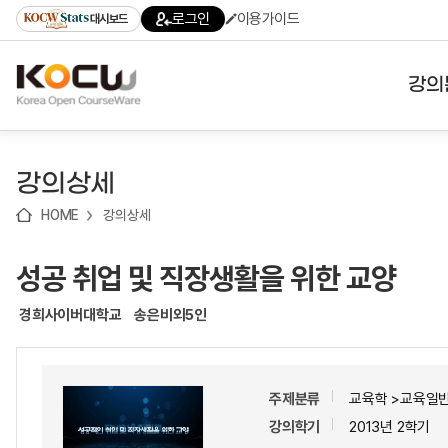
로
로
로
바
로그인
이용가이드
대시보드
가
가
가
로
기
기
기
가
(skip
기
to
강의
content)
대학
강의상세
기관
HOME
강의상세
전공
성공 취업 및 직장생활을 위한 교양
테마
경희사이버대학교
송은비외5인
주제분류
교육학 >교육일
강의학기
2013년 2학기