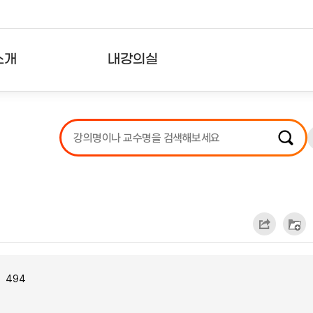
소개
내강의실
?
강의리스트
수강확인증강의
사용자의견
내강의클립
494