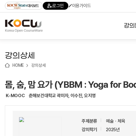
로
로
로
바
로그인
이용가이드
대시보드
가
가
가
로
기
기
기
가
(skip
기
to
강의
content)
대학
강의상세
기관
HOME
강의상세
전공
몸, 숨, 맘 요가 (YBBM : Yoga for Bo
테마
K-MOOC
춘해보건대학교 곽미자, 이수진, 오지영
주제분류
예술ㆍ체육
강의학기
2025년