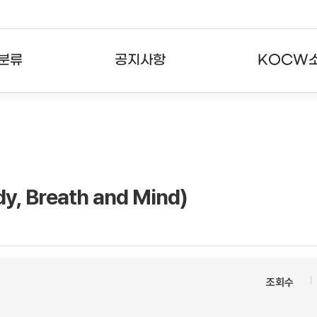
분류
공지사항
KOCW
강의
공지사항
KOCW란
강의
뉴스레터
활용안내
분야
주요통계현황
발자취
dy, Breath and Mind)
강의
서비스도움말
고객센터
조회수