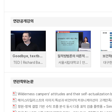
연관공개강의
Goodbye, textbooks; hello, open-source learning
질적방법론의 이론적 배경과 쟁점
보건학
TED | Richard Baraniuk
서울시립대학교 | 안준희
연관학위논문
Wilderness campers' attitudes and their self-actualization b
헤어스타일리스트의 이미지 특성과 비언어적 커뮤니케이션이 고객만족과
항원-항체 결합 기반 수직 흐름 분석 동시 다중 표적 검출 플랫폼 = Simultaneou