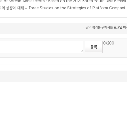
한국 청소년의 식품섭취에 영향을 미치는 요인 분석 : 2021년 청소년건강행태온라인조사자료를 바탕으로 = Analyzing F
한국 중고거래 시장에서 플랫폼 기업의 전략과 소비자 행동에 관한 세 가지 연구 : 당근마켓의 소지역 특화 전략과 비대면 거래를 선호하는 소비자 사이의 조화와 상충에 대해 = Three Studies on the Strategies of Platform Companies and Consumer Behavior in the Second-hand Trading Market in Korea : About the harmony and conflict between
0
/200