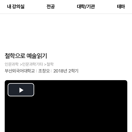
내 강의실
전공
대학/기관
테마
철학으로 예술읽기
인문과학 >인문과학기타 >철학
부산외국어대학교
조창오
2018년 2학기
Play
Video