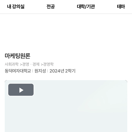
내 강의실
전공
대학/기관
테마
마케팅원론
사회과학 >경영ㆍ경제 >경영학
동덕여자대학교
원지성
2024년 2학기
Play
Video