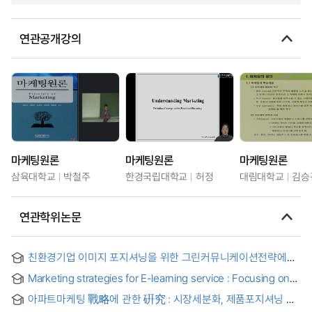
연관공개강의
마케팅원론
마케팅원론
마케팅원론
삼육대학교
박철주
한경국립대학교
허정
대림대학교
김승
연관학위논문
친환경기업 이미지 포지셔닝을 위한 그린커뮤니케이션전략에
관한 연구 = A Study on Green Communications Strategy to
Marketing strategies for E-learning service : Focusing on
make the Nature-Friendly Firm Image Positioning
launching an online education program : 온라인 교육
아파트마케팅 戰略에 관한 硏究 : 시장세분화, 제품포지셔닝 및
프로그램의 런칭을 중심으로 = 이러닝 서비스의 대한 마케팅
4' Ps 마케팅믹스 전략을 중심으로 = (A) Study on