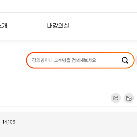
소개
내강의실
?
강의리스트
수강확인증강의
사용자의견
내강의클립
14,106