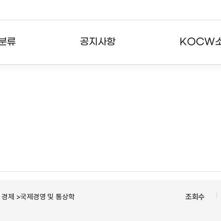
분류
공지사항
KOCW
강의
공지사항
KOCW란
강의
뉴스레터
활용안내
분야
주요통계현황
발자취
강의
서비스도움말
고객센터
경제 >국제경영 및 통상학
조회수