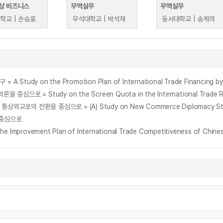
상 비즈니스
무역실무
무역실무
학교 | 손승표
우석대학교 | 박석재
동서대학교 | 송계의
on the Promotion Plan of International Trade Financing by Sm
tudy on the Screen Quota in the International Trade Relations
 중심으로
vement Plan of International Trade Competitiveness of Chinese