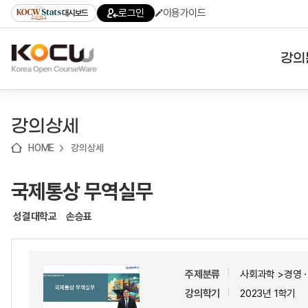
로
로
로
바
로그인
이용가이드
대시보드
가
가
가
로
기
기
기
가
(skip
기
to
강의
content)
대학
강의상세
기관
HOME
강의상세
전공
국제통상 무역실무
테마
성결대학교
손승표
주제분류
사회과학 >경영ㆍ
강의학기
2023년 1학기